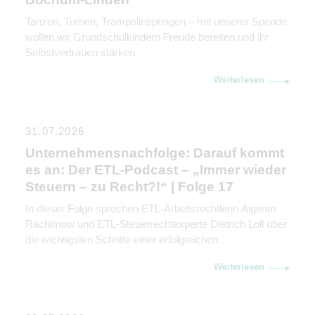
Tanzen, Turnen, Trampolinspringen – mit unserer Spende
wollen wir Grundschulkindern Freude bereiten und ihr
Selbstvertrauen stärken.
Weiterlesen
31.07.2026
Unternehmensnachfolge: Darauf kommt
es an: Der ETL-Podcast – „Immer wieder
Steuern – zu Recht?!“ | Folge 17
In dieser Folge sprechen ETL-Arbeitsrechtlerin Aigerim
Rachimow und ETL-Steuerrechtexperte Dietrich Loll über
die wichtigsten Schritte einer erfolgreichen
Unternehmensnachfolge. Sie erklären, warum
Weiterlesen
Kommunikation genauso wichtig ist wie rechtliche und
steuerliche Gestaltung.