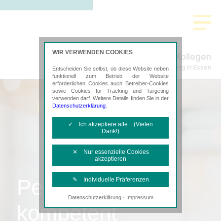
WIR VERWENDEN COOKIES
Thanscheidt & Kollegen
Steuerberatung in Essen
Entscheiden Sie selbst, ob diese Website neben
funktionell zum Betrieb der Website
erforderlichen Cookies auch Betreiber-Cookies
sowie Cookies für Tracking und Targeting
verwenden darf. Weitere Details finden Sie in der
Datenschutzerklärung
.
✓ Ich akzeptiere alle (Vielen
Dank!)
✕ Nur essenzielle Cookies
akzeptieren
Persönlich,
✎ Individuelle Präferenzen
·
Datenschutzerklärung
Impressum
Notwendige Cookies
kompetent
Diese Cookies sind erforderlich, um die
grundlegende Funktionalität der Website