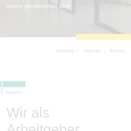
zu sichern.
Unsere gemeinsamen Ziele
Tracking- und Targeting-Cookies
Diese Cookies sind erforderlich, um
unsere Website auf Ihre Bedürfnisse hin
zu optimieren. Hierzu gehört eine
bedarfsgerechte Gestaltung und
fortlaufende Verbesserung unseres
Angebotes einschließlich der
Verknüpfung zu Social-Media-
Angeboten von z.B. Facebook und
Startseite
Über uns
Karriere
LinkedIn.
Betreibercookies
Diese Cookies sind erforderlich, um z.B.
Google Maps zu nutzen oder
eingebettete Videos abspielen zu
können.
Karriere
Wir als
Arbeitgeber