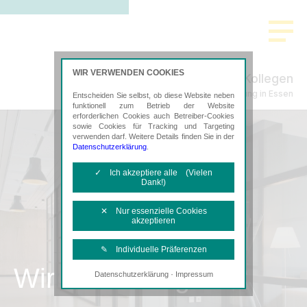
WIR VERWENDEN COOKIES
Thanscheidt & Kollegen
Steuerberatung in Essen
Entscheiden Sie selbst, ob diese Website neben
funktionell zum Betrieb der Website
erforderlichen Cookies auch Betreiber-Cookies
sowie Cookies für Tracking und Targeting
verwenden darf. Weitere Details finden Sie in der
Datenschutzerklärung
.
✓ Ich akzeptiere alle (Vielen
Dank!)
✕ Nur essenzielle Cookies
akzeptieren
✎ Individuelle Präferenzen
Wir als Arbeitgeber
·
Datenschutzerklärung
Impressum
Notwendige Cookies
Diese Cookies sind erforderlich, um die
grundlegende Funktionalität der Website