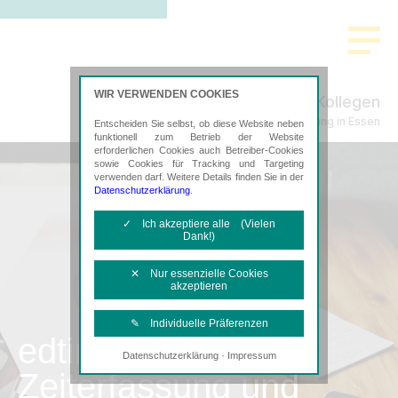
WIR VERWENDEN COOKIES
Thanscheidt & Kollegen
Steuerberatung in Essen
Entscheiden Sie selbst, ob diese Website neben
funktionell zum Betrieb der Website
erforderlichen Cookies auch Betreiber-Cookies
sowie Cookies für Tracking und Targeting
verwenden darf. Weitere Details finden Sie in der
Datenschutzerklärung
.
✓ Ich akzeptiere alle (Vielen
Dank!)
✕ Nur essenzielle Cookies
akzeptieren
✎ Individuelle Präferenzen
edtime
·
Datenschutzerklärung
Impressum
Notwendige Cookies
Zeiterfassung und
Diese Cookies sind erforderlich, um die
grundlegende Funktionalität der Website