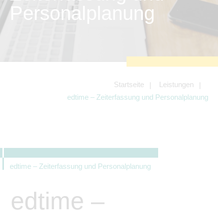
zu sichern.
Personalplanung
Tracking- und Targeting-Cookies
Diese Cookies sind erforderlich, um
unsere Website auf Ihre Bedürfnisse hin
zu optimieren. Hierzu gehört eine
bedarfsgerechte Gestaltung und
fortlaufende Verbesserung unseres
Angebotes einschließlich der
Verknüpfung zu Social-Media-
Angeboten von z.B. Facebook und
Startseite
Leistungen
LinkedIn.
edtime – Zeiterfassung und Personalplanung
Betreibercookies
Diese Cookies sind erforderlich, um z.B.
Google Maps zu nutzen oder
eingebettete Videos abspielen zu
können.
edtime – Zeiterfassung und Personalplanung
edtime –