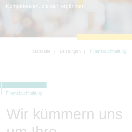
zu sichern.
Kompetenzen, die sich ergänzen
Tracking- und Targeting-Cookies
Diese Cookies sind erforderlich, um
unsere Website auf Ihre Bedürfnisse hin
zu optimieren. Hierzu gehört eine
bedarfsgerechte Gestaltung und
fortlaufende Verbesserung unseres
Angebotes einschließlich der
Verknüpfung zu Social-Media-
Angeboten von z.B. Facebook und
Startseite
Leistungen
Finanzbuchhaltung
LinkedIn.
Betreibercookies
Diese Cookies sind erforderlich, um z.B.
Google Maps zu nutzen oder
eingebettete Videos abspielen zu
können.
Finanzbuchhaltung
Wir kümmern uns
um Ihre