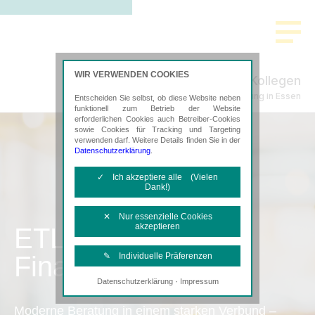
WIR VERWENDEN COOKIES
Thanscheidt & Kollegen
Steuerberatung in Essen
Entscheiden Sie selbst, ob diese Website neben
funktionell zum Betrieb der Website
erforderlichen Cookies auch Betreiber-Cookies
sowie Cookies für Tracking und Targeting
verwenden darf. Weitere Details finden Sie in der
Datenschutzerklärung
.
✓ Ich akzeptiere alle (Vielen
Dank!)
✕ Nur essenzielle Cookies
akzeptieren
ETL
Finanzbuchhaltung
✎ Individuelle Präferenzen
·
Datenschutzerklärung
Impressum
Notwendige Cookies
Diese Cookies sind erforderlich, um die
Moderne Beratung in einem starken Verbund –
grundlegende Funktionalität der Website