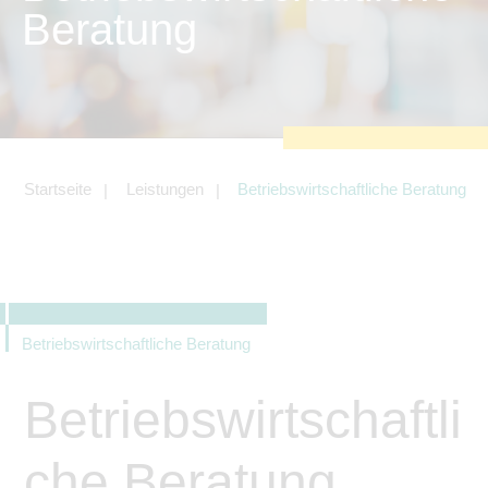
zu sichern.
Beratung
Tracking- und Targeting-Cookies
Diese Cookies sind erforderlich, um
unsere Website auf Ihre Bedürfnisse hin
zu optimieren. Hierzu gehört eine
bedarfsgerechte Gestaltung und
fortlaufende Verbesserung unseres
Angebotes einschließlich der
Verknüpfung zu Social-Media-
Angeboten von z.B. Facebook und
Startseite
Leistungen
Betriebswirtschaftliche Beratung
LinkedIn.
Betreibercookies
Diese Cookies sind erforderlich, um z.B.
Google Maps zu nutzen oder
eingebettete Videos abspielen zu
können.
Betriebswirtschaftliche Beratung
Betriebswirtschaftli
che Beratung