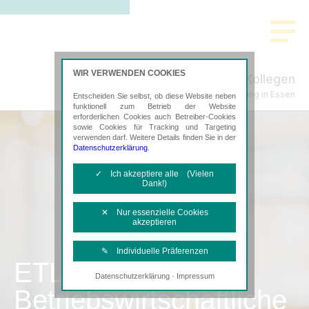
WIR VERWENDEN COOKIES
Thanscheidt & Kollegen
Steuerberatung in Essen
Entscheiden Sie selbst, ob diese Website neben
funktionell zum Betrieb der Website
erforderlichen Cookies auch Betreiber-Cookies
sowie Cookies für Tracking und Targeting
verwenden darf. Weitere Details finden Sie in der
Datenschutzerklärung
.
✓ Ich akzeptiere alle (Vielen
Dank!)
✕ Nur essenzielle Cookies
akzeptieren
✎ Individuelle Präferenzen
ETL
·
Datenschutzerklärung
Impressum
Notwendige Cookies
Betriebswirtschaftliche
Diese Cookies sind erforderlich, um die
grundlegende Funktionalität der Website