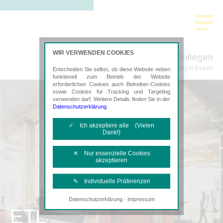
WIR VERWENDEN COOKIES
Thanscheidt & Kollegen
Steuerberatung in Essen
Entscheiden Sie selbst, ob diese Website neben
funktionell zum Betrieb der Website
erforderlichen Cookies auch Betreiber-Cookies
sowie Cookies für Tracking und Targeting
verwenden darf. Weitere Details finden Sie in der
Datenschutzerklärung
.
✓ Ich akzeptiere alle (Vielen
Dank!)
✕ Nur essenzielle Cookies
akzeptieren
✎ Individuelle Präferenzen
·
Datenschutzerklärung
Impressum
Notwendige Cookies
ETL
Diese Cookies sind erforderlich, um die
grundlegende Funktionalität der Website