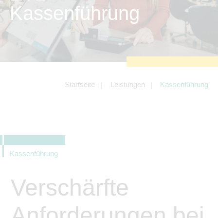
zu sichern.
Kassenführung
Tracking- und Targeting-Cookies
Diese Cookies sind erforderlich, um
unsere Website auf Ihre Bedürfnisse hin
zu optimieren. Hierzu gehört eine
bedarfsgerechte Gestaltung und
fortlaufende Verbesserung unseres
Angebotes einschließlich der
Verknüpfung zu Social-Media-
Angeboten von z.B. Facebook und
Startseite
Leistungen
Kassenführung
LinkedIn.
Betreibercookies
Diese Cookies sind erforderlich, um z.B.
Google Maps zu nutzen oder
eingebettete Videos abspielen zu
können.
Kassenführung
Verschärfte
Anforderungen bei